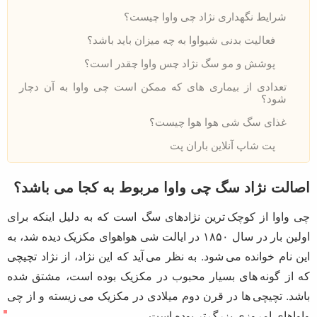
آشنایی با سگ نژاد چی واوا ( شیواوا )
در
نگهداری از سگ
معرفی نژادها
1 شهریور 1397
04:46
آنچه در این مقاله می‌خوانید:
اصالت نژاد سگ چی واوا مربوط به کجا می باشد؟
وزن ، ارتفاع و طول عمر سگ نژاد شی هوا هوا چقدر است؟
مشخصات ظاهری نژاد شی وا وا (چی واوا) چیست؟
خصوصیات اخلاقی سگ چی واوا چیست؟
آیا انواع سگ شیواوا (چی واوا) را می شناسید؟
شرایط نگهداری نژاد چی واوا چیست؟
فعالیت بدنی شیواوا به چه میزان باید باشد؟
پوشش و مو سگ نژاد چس واوا چقدر است؟
تعدادی از بیماری های که ممکن است چی واوا به آن دچار
شود؟