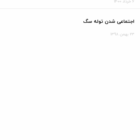
6 خرداد 1400
اجتماعی شدن توله سگ
23 بهمن 1398
آموزش ماندن سگ در داخل پارک سگ
9 بهمن 1398
آشنایی با سگ نژاد سرابی
9 اسفند 1397
چرا سگ مدفوع می خورد و چگونه او را منع کنیم؟
25 بهمن 1397