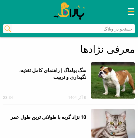
رفتن
به
دکمه
محتوای
منوی
اصلی
اصلی
معرفی نژادها
سگ بولداگ | راهنمای کامل تغذیه،
نگهداری و تربیت
9 آذر 1404
23:34
10 نژاد گربه با طولانی ترین طول عمر