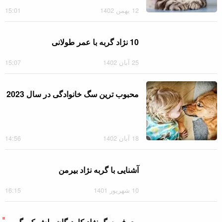
12 بهمن 1402
15:01
10 نژاد گربه با عمر طولانی
25 آبان 1402
15:07
محبوب ترین سگ خانوادگی در سال
2023
18 آبان 1402
14:56
آشنایی با گربه نژاد بیرمن