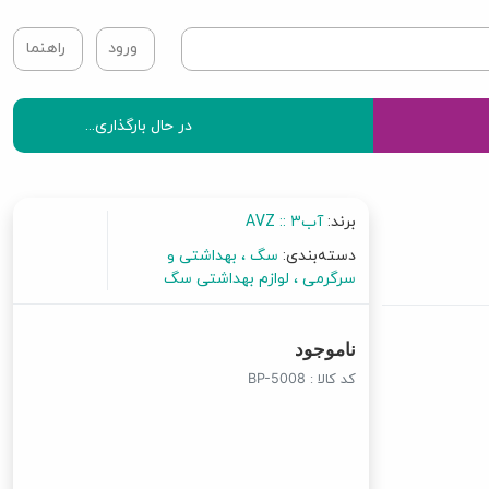
ورود
راهنما
در حال بارگذاری...
برند:
آب3 :: AVZ
دسته‌بندی:
سگ
بهداشتی و
سرگرمی
لوازم بهداشتی سگ
ناموجود
کد کالا :
BP-5008