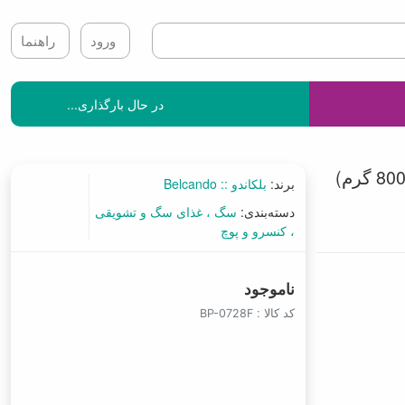
ورود
راهنما
در حال بارگذاری...
برند:
بلکاندو :: Belcando
دسته‌بندی:
سگ
غذای سگ و تشویقی
کنسرو و پوچ
ناموجود
کد کالا :
BP-0728F