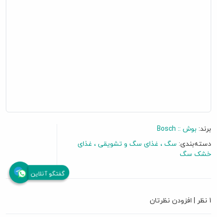
برند:
بوش :: Bosch
دسته‌بندی:
سگ
غذای سگ و تشویقی
غذای
خشک سگ
گفتگو آنلاین
1 نظر
|
افزودن نظرتان