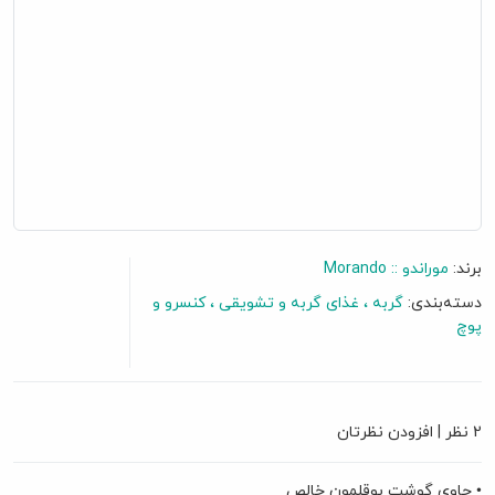
برند:
موراندو :: Morando
دسته‌بندی:
گربه
غذای گربه و تشویقی
کنسرو و
پوچ
گفتگو آنلاین
2 نظر
|
افزودن نظرتان
• حاوی گوشت بوقلمون خالص