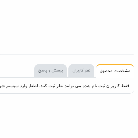
نظر کاربران
پرسش و پاسخ
مشخصات محصول
برند
رویال کنین :: Royal Canin
مورد استفاده
حساس به بوی 
طعم
-
وزن
1000 گرم