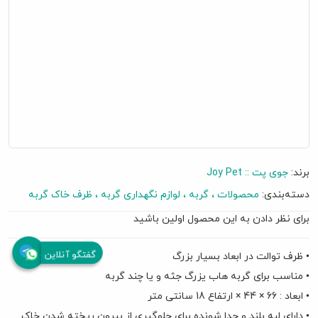
برند:
جوی پت :: Joy Pet
دسته‌بندی:
محصولات
گربه
لوازم نگهداری گربه
ظرف خاک گربه
برای نظر دادن به این محصول اولین باشید
گفتگو آنلاین
• ظرف توالت در ابعاد بسیار بزرگ
• مناسب برای گربه هاب یزرگ جثه و یا چند گربه
• ابعاد : 66 × 44 × ارتفاع 18 سانتی متر
• دارای لبه بلند و جدا شونده برای جلوگیری از بیرون ریخته شدن خاک