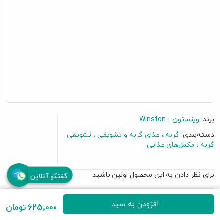
برند:
وینستون :: Winston
دسته‌بندی:
گربه
غذای گربه و تشویقی
تشویقی
گربه
مکمل‌های غذایی
برای نظر دادن به این محصول اولین باشید
گفتگو آنلاین
• حاوی 8 عدد بستنی
افزودن به سبد
625٬000 تومان
• خوشمزه و کم کالری