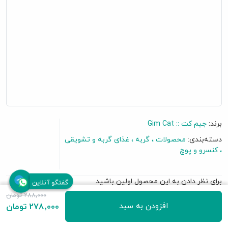
برند:
جیم کت :: Gim Cat
دسته‌بندی:
محصولات
گربه
غذای گربه و تشویقی
کنسرو و پوچ
برای نظر دادن به این محصول اولین باشید
گفتگو آنلاین
288٬000 تومان
افزودن به سبد
278٬000 تومان
• حاوی گوشت مرغ و میگو طبیعی
• تقویت دستگاه گوارش