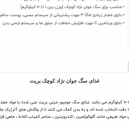
• مناسب برای سگ جوان نژاد کوچک (وزن بین 1 تا 10 کیلوگرم)
• دارای مقدار زیادی امگا 3 جهت پشتیبانی از سیستم عصبی، پوست سالم و پوشش براق
• دارای ویتامین C جهت افزایش حفاظت از سلول ها و سیستم ایمنی بدن
غذای سگ جوان نژاد کوچک بریت
غذای سگ جوان بریت ویژه سگ های بالغ نژاد کوچک دارای وزن بین 1 تا 10 کیلوگرم می باشد. غذای سگ جونی
اد طبیعی مانند گلوکوزامین ، کندرویتین ، عناصر کمیاب کلاته ، ماهی قزل 