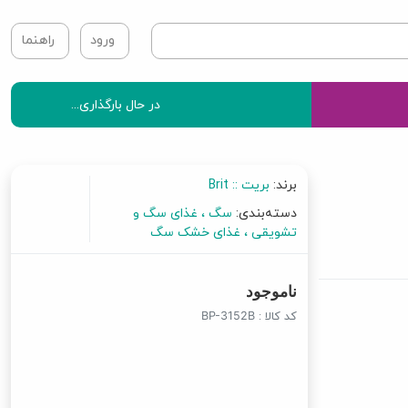
ورود
راهنما
در حال بارگذاری...
برند:
بریت :: Brit
دسته‌بندی:
سگ
غذای سگ و
تشویقی
غذای خشک سگ
ناموجود
کد کالا :
BP-3152B