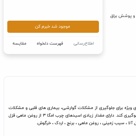
موجود شد خبرم کن
اطلاع‌رسانی
فهرست دلخواه
مقایسه
ور مینی بریت غنی شده با مواد مغذی ویژه برای جلوگیری از مشکلات گوارشی، بیماری های قلبی و مشکلات
مفصلی است. مواد لازم غذای Brit Premium by Nature Junior Small با دقت انتخاب شده اند و به بدن کمک می کنند تا از واکنش های آلرژیک جلوگیری کند. دارای مقدار زیادی اسیدهای چرب امگا 3 از روغن ماهی قزل
آلا ، سیب زمینی ، روغن ماهی ، برنج ، اردک ، خرگوش.