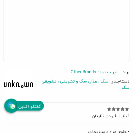
برند:
سایر برندها :: Other Brands
دسته‌بندی:
سگ
غذای سگ و تشویقی
تشویقی
سگ
گفتگو آنلاین
1 نظر
|
افزودن نظرتان
• حاوی مرغ و سبزیجات