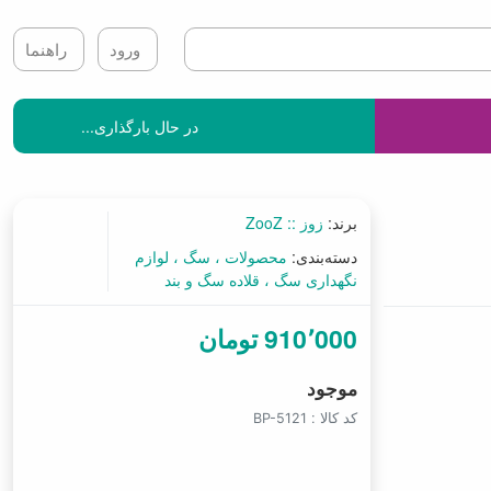
ورود
راهنما
در حال بارگذاری...
برند:
زوز :: ZooZ
دسته‌بندی:
محصولات
سگ
لوازم
نگهداری سگ
قلاده سگ و بند
910٬000 تومان
موجود
کد کالا :
BP-5121