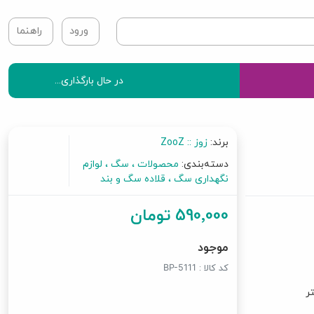
ورود
راهنما
در حال بارگذاری...
برند:
زوز :: ZooZ
دسته‌بندی:
محصولات
سگ
لوازم
نگهداری سگ
قلاده سگ و بند
590٬000 تومان
موجود
کد کالا :
BP-5111