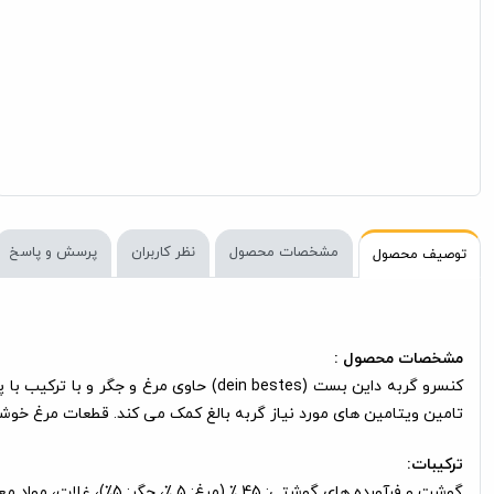
مشخصات محصول
نظر کاربران
پرسش و پاسخ
توصیف محصول
مشخصات محصول :
کنسرو گربه داین بست (dein bestes) حا
تامین ویتامین های مورد نیاز گربه بالغ کمک می کند. قطعات مرغ خوش
ترکیبات:
گوشت و فرآورده های گوشتی: 45 ٪ (مرغ: 5 ٪، جگر: 5٪)، غلات، مواد معدنی ، اینولین: 0/1 ٪.