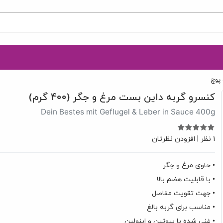
 پوچ
کنسرو گربه داین بست مرغ و جگر (400 گرم)
Dein Bestes mit Geflugel & Leber in Sauce 400g
1 نظر
|
افزودن نظرتان
• حاوی مرغ و جگر
• با قابلیت هضم بالا
• جهت تقویت مفاصل
• مناسب برای گربه بالغ
• غنی شده با بیوتین و اینولین