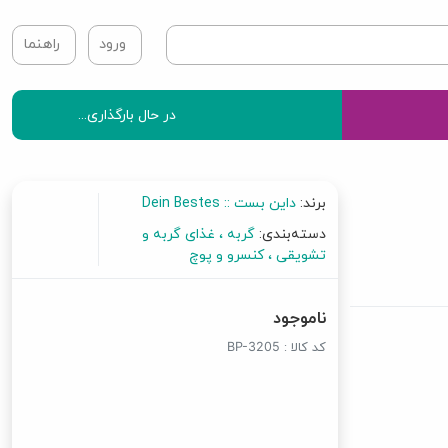
ورود
راهنما
در حال بارگذاری...
برند:
داین بست :: Dein Bestes
دسته‌بندی:
گربه
غذای گربه و
تشویقی
کنسرو و پوچ
ناموجود
کد کالا :
BP-3205