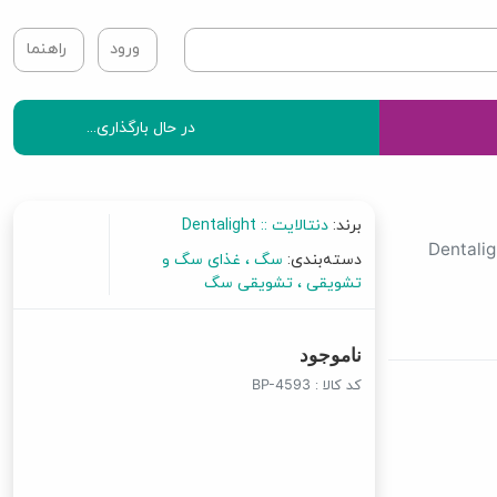
ورود
راهنما
در حال بارگذاری...
برند:
دنتالایت :: Dentalight
Dentalig
دسته‌بندی:
سگ
غذای سگ و
تشویقی
تشویقی سگ
ناموجود
کد کالا :
BP-4593