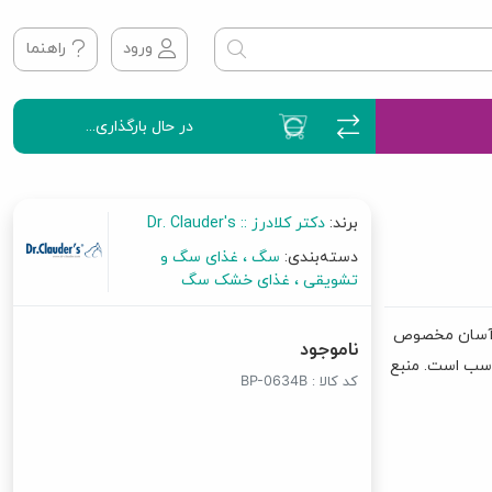
ورود
راهنما
در حال بارگذاری...
برند:
دکتر کلادرز :: Dr. Clauder's
دسته‌بندی:
سگ
غذای سگ و
تشویقی
غذای خشک سگ
Dr. Claud با قابلیت هضم آسان مخصوص
ناموجود
ناسب است. منبع
کد کالا :
BP-0634B