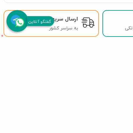
ارسال سریع
گفتگو آنلاین
انکی
به سراسر کشور
021 9130 3137
0903 137 3935
sales@baranpet.com
WhatsApp