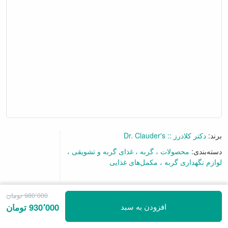
برند:
دکتر کلادرز :: Dr. Clauder's
دسته‌بندی:
محصولات
گربه
غذای گربه و تشویقی
لوازم نگهداری گربه
مکمل‌های غذایی
برای نظر دادن به این محصول اولین باشید
980٬000 تومان
افزودن به سبد
930٬000 تومان
• مالت آنتی هیربال