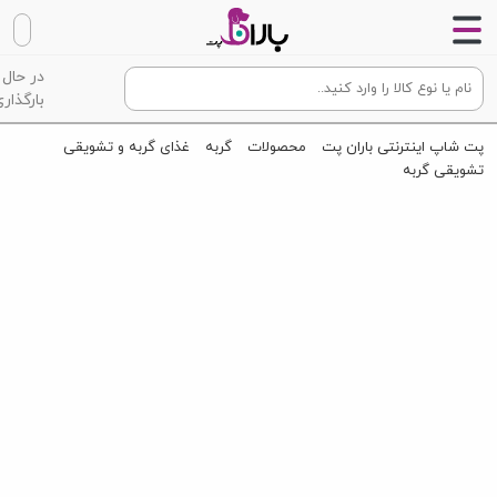
در حال
بارگذاری
پت شاپ اینترنتی باران پت
محصولات
گربه
غذای گربه و تشویقی
تشویقی گربه
مولتی ویتامین گربه دکتر کلادرز با طعم پنیر
Dr. Clauders Snack IT Light Cheese Cream 100g