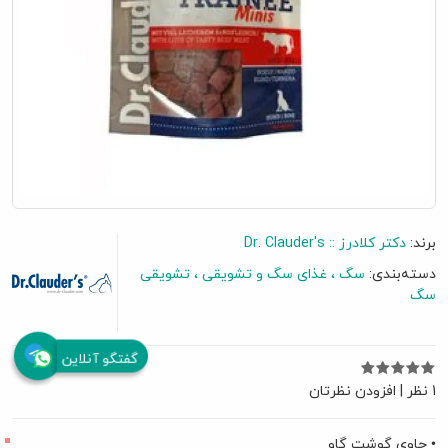
برند:
دکتر کلادرز :: Dr. Clauder's
دسته‌بندی:
سگ
غذای سگ و تشویقی
تشویقی
سگ
گفتگو آنلاین
1 نظر
|
افزودن نظرتان
• حاوی گوشت گاو