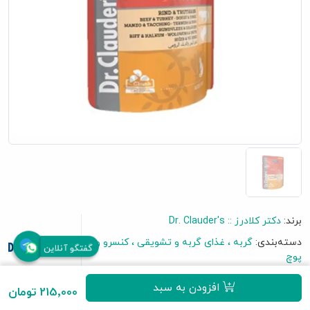
برند:
دکتر کلادرز :: Dr. Clauder's
دسته‌بندی:
گربه
غذای گربه و تشویقی
کنسرو و
گفتگو آنلاین
پوچ
افزودن به سبد
215٬000 تومان