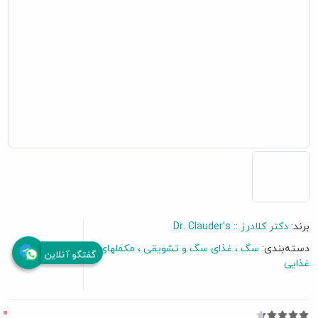
برند:
دکتر کلادرز :: Dr. Clauder's
دسته‌بندی:
سگ
غذای سگ و تشویقی
مکملهای
گفتگو آنلاین
غذایی