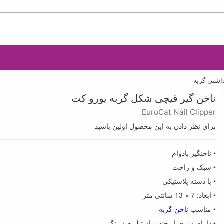
داشتی گربه
ناخن گیر قیچی شکل گربه یورو کت
EuroCat Nail Clipper
برای نظر دادن به این محصول اولین باشید
• ناخنگیر بادوام
• سبک و راحت
• با دسته پلاستیکی
• ابعاد: 7 × 13 سانتی متر
• مناسب
ناخن گربه
• دارای سری از جنس استیل ضد زنگ