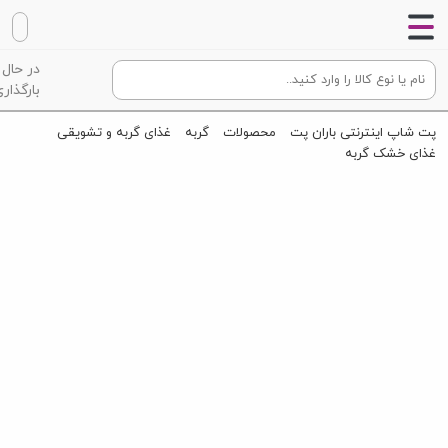
در حال
بارگذاری
پت شاپ اینترنتی باران پت
محصولات
گربه
غذای گربه و تشویقی
غذای خشک گربه
غذای گربه عقیم فرافود مرغ و برنج (2 کیلوگرم)
FaraFood Sterilised Cat With Chicken & Rice 2kg