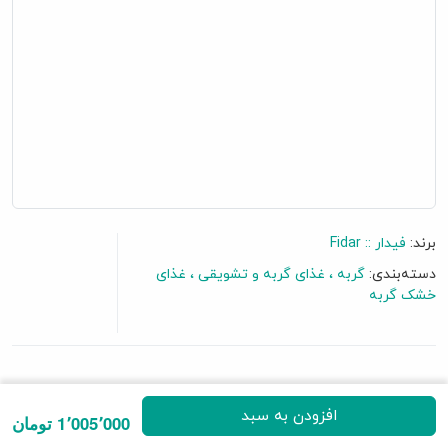
برند:
فیدار :: Fidar
دسته‌بندی:
گربه
غذای گربه و تشویقی
غذای
خشک گربه
گفتگو آنلاین
3 نظر
|
افزودن نظرتان
افزودن به سبد
1٬005٬000 تومان
• قابلیت هضم و جذب بالا