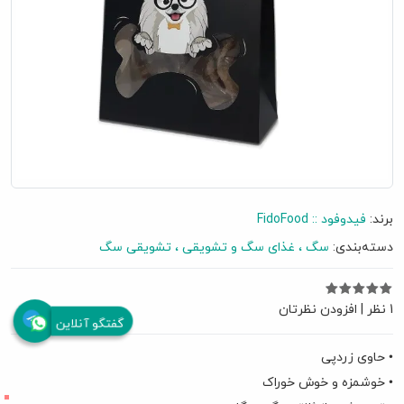
برند:
فیدوفود :: FidoFood
دسته‌بندی:
سگ
غذای سگ و تشویقی
تشویقی سگ
1 نظر
|
افزودن نظرتان
گفتگو آنلاین
• حاوی زردپی
• خوشمزه و خوش خوراک