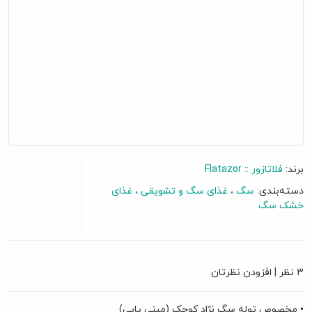
برند:
فلاتازور :: Flatazor
دسته‌بندی:
سگ
غذای سگ و تشویقی
غذای
خشک سگ
3 نظر
|
افزودن نظرتان
• مخصوص توله سگ نژاد کوچک (مینی پاپی)