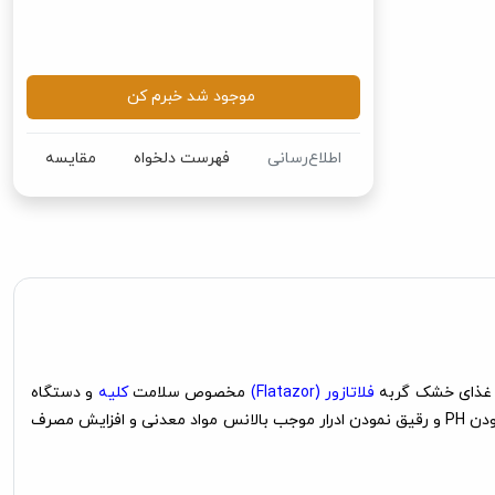
موجود شد خبرم کن
اطلاع‌رسانی
فهرست دلخواه
مقایسه
. غذای خشک گربه
فلاتازور (Flatazor)
مخصوص سلامت
کلیه
و دستگاه
ادراری بهترین انتخاب برای پیشگیری از بروز این عارضه است. این غذای گربه پرو نوتریشن فلاتازور (Pro Nutrition Flatazor) 2 کیلویی با اسیدی نمودن PH و رقیق نمودن ادرار موجب بالانس مواد معدنی و افزایش مصرف