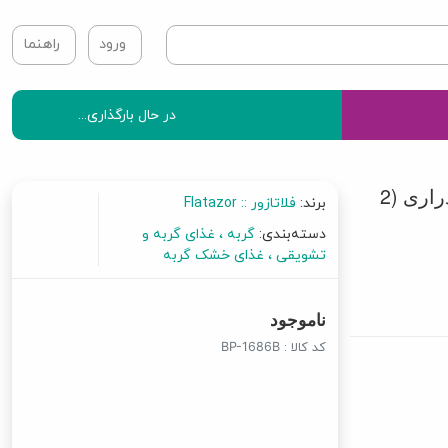
ورود
راهنما
در حال بارگذاری...
غذای گربه فلاتازور مخصوص سلامت کلیه و مجاری ادراری (2
برند:
فلاتازور :: Flatazor
دسته‌بندی:
گربه
غذای گربه و
تشویقی
غذای خشک گربه
ناموجود
کد کالا :
BP-1686B