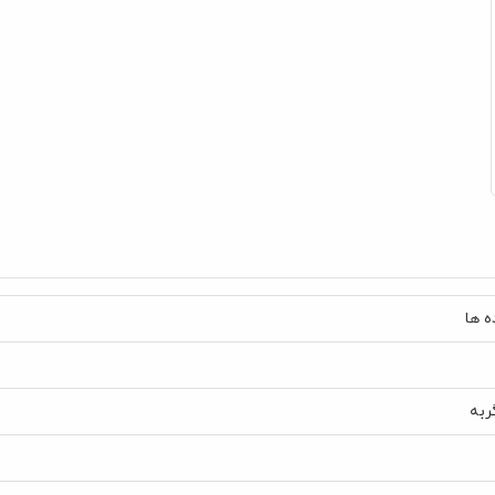
 ها
ربه