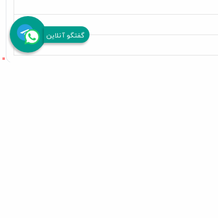
گفتگو آنلاین
م کننده سگ و گربه جیلز
شامپو با تمیز کنندگی بالا سگ جیلز