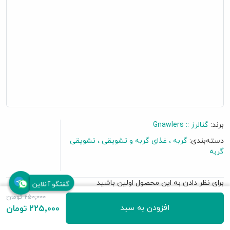
برند:
گنالرز :: Gnawlers
دسته‌بندی:
گربه
غذای گربه و تشویقی
تشویقی
گربه
برای نظر دادن به این محصول اولین باشید
گفتگو آنلاین
250٬000 تومان
افزودن به سبد
225٬000 تومان
• تشویقی مایع یا بستنی
• حاوی گوشت ماهی سالمون و کرانبری