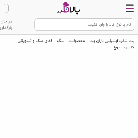
در حال
بارگذاری
پت شاپ اینترنتی باران پت
محصولات
سگ
غذای سگ و تشویقی
کنسرو و پوچ
كنسرو سگ گرن کارنو گاو، گوزن و سیب (400 گرم)
GranCarno Adult with beef and deer + apple 400g