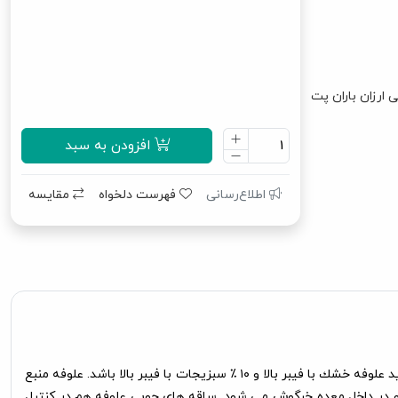
 ارزان باران پت
افزودن به سبد
اطلاع‌رسانی
فهرست دلخواه
مقایسه
بهتر است بدانید که منبع اصلی پروتئین و کلسیم و ویتامینها برای خرگوش ها از انواع علوفه (Hay) می باشد. چون حدود ۸۰ ٪ غذای اصلی خرگوش بايد علوفه خشك با فيبر بالا و ۱۰ ٪ سبزيجات با فيبر بالا باشد. علوفه منبع
و در داخل معده خرگوش می شود. ساقه های چوبی علوفه هم در کنترل