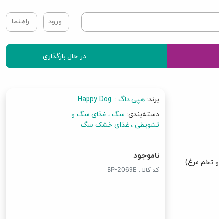
ورود
راهنما
در حال بارگذاری...
برند:
هپی داگ :: Happy Dog
دسته‌بندی:
سگ
غذای سگ و
تشویقی
غذای خشک سگ
ناموجود
کد کالا :
BP-2069E