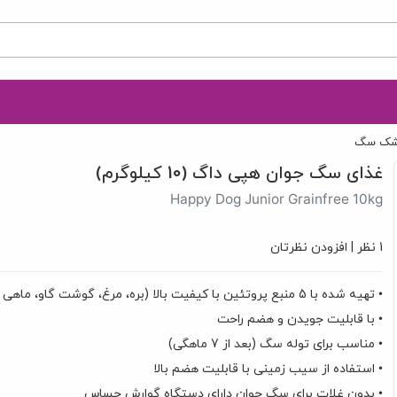
شک سگ
غذای سگ جوان هپی داگ (10 کیلوگرم)
Happy Dog Junior Grainfree 10kg
1 نظر
|
افزودن نظرتان
• تهیه شده با 5 منبع پروتئین با کیفیت بالا (بره، مرغ، گوشت گاو، ماهی و تخم مرغ)
• با قابلیت جویدن و هضم راحت
• مناسب برای توله سگ (بعد از 7 ماهگی)
• استفاده از سیب زمینی با قابلیت هضم بالا
• بدون غلات برای سگ جوان دارای دستگاه گوارش حساس