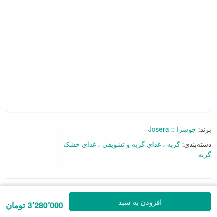
برند:
جوسرا :: Josera
دسته‌بندی:
گربه
غذای گربه و تشویقی
غذای
خشک گربه
گفتگو آنلاین
افزودن به سبد
4 نظر
|
افزودن نظرتان
3٬280٬000 تومان