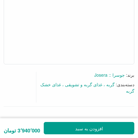
برند:
جوسرا :: Josera
دسته‌بندی:
گربه
غذای گربه و تشویقی
غذای خشک
گربه
7 نظر
|
افزودن نظرتان
افزودن به سبد
3٬940٬000 تومان
• کاهش التهاب در دستگاه گوارش گربه