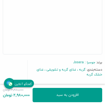
برند:
جوسرا :: Josera
دسته‌بندی:
گربه
غذای گربه و تشویقی
غذای
خشک گربه
گفتگو آنلاین
3٬280٬000 تومان
افزودن به سبد
2٬980٬000 تومان
4 نظر
|
افزودن نظرتان