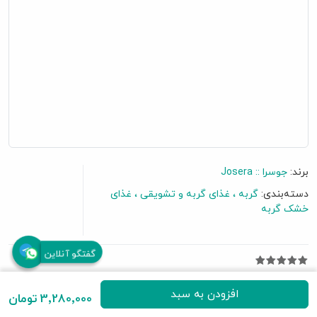
برند:
جوسرا :: Josera
دسته‌بندی:
گربه
غذای گربه و تشویقی
غذای
خشک گربه
گفتگو آنلاین
4 نظر
|
افزودن نظرتان
افزودن به سبد
3٬280٬000 تومان
• حاوی 29 % گوشت مرغ و 10 % گوشت ماهی