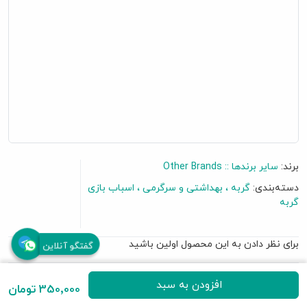
برند:
سایر برندها :: Other Brands
دسته‌بندی:
گربه
بهداشتی و سرگرمی
اسباب بازی
گربه
برای نظر دادن به این محصول اولین باشید
گفتگو آنلاین
• 4 حالته (لیزر، چراغ قوه، رقص نور)
افزودن به سبد
350٬000 تومان
• باتری قابل تعویض