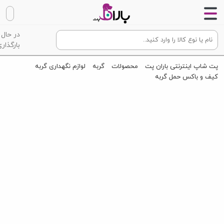
در حال
بارگذاری
پت شاپ اینترنتی باران پت
محصولات
گربه
لوازم نگهداری گربه
کیف و باکس حمل گربه
کوله پشتی حمل سگ و گربه دنیل سایز متوسط
Daniel Modern Pet backpack Carrie - M