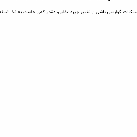
مشکلات گوارشی ناشی از تغییر جیره غذایی، مقدار کمی ماست به غذا اضافه کر
 بالغ
سیم
چربی
رطوبت
پروتئین
30/5 -29 %
10/5 -9/5 %
10 -9/5 %
1
آنلاین باران پت
ت
پرداخت آسان
اصالت کالا
درگاه اینترنتی و کارت ب