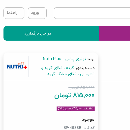
ورود
راهنما
در حال بارگذاری...
برند:
نوتری پلاس :: Nutri Plus
دسته‌بندی:
گربه
غذای گربه و
تشویقی
غذای خشک گربه
850٬000 تومان
815٬000 تومان
تخفیف: 35٬000 تومان (4%)
موجود
کد کالا :
BP-4938B