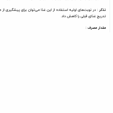
تذکر :
در نوبت‌های اولیه استفاده از این غذا می‌توان برای پیشگیری از 
تدریج غذای قبلی را کاهش داد.
مقدار مصرف :
گربه آبستن و شیرده
بچه گربه
گربه
130 -170 گرم
45 -60 گرم
80 -100 گرم
ترکیبات :
انرژی
فسفر
کل
3000 کیلو کالری در کیلوگرم
1 -0/9 %
/2 -1 %
محصولی از شرکت
نوتری پت (Nutri Pet)
ایران و قابل خرید در پت شاپ 
ارسال رایگان
ضمان
برای اطلاع از شرایط کلیک کنید
ضمانت 