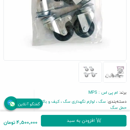
برند:
ام پی اس :: MPS
دسته‌بندی:
سگ
لوازم نگهداری سگ
کیف و باکس
گفتگو آنلاین
حمل سگ
افزودن به سبد
4٬500٬000 تومان
برای نظر دادن به این محصول اولین باشید