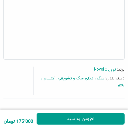
برند:
نوول :: Novel
دسته‌بندی:
سگ
غذای سگ و تشویقی
کنسرو و
پوچ
گفتگو آنلاین
1 نظر
|
افزودن نظرتان
افزودن به سبد
175٬000 تومان
• حاوی گوشت مرغ