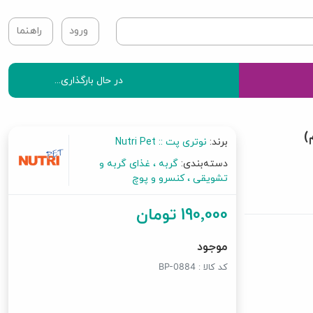
ورود
راهنما
در حال بارگذاری...
برند:
نوتری پت :: Nutri Pet
دسته‌بندی:
گربه
غذای گربه و
تشویقی
کنسرو و پوچ
190٬000 تومان
موجود
کد کالا :
BP-0884