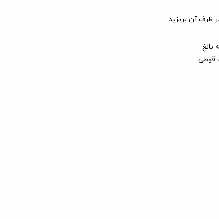
ر ظرف آن بریزید.
 بالغ
قوطی
چربی
رطوبت
پروتئین
12 - 13 %
57 - 61 %
1 - 1/5 %
رزان باران پت