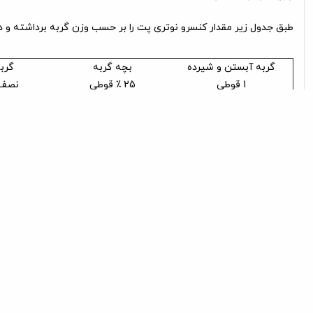
طبق جدول زیر مقدار کنسرو نوتری پت را بر حسب وزن گربه برداشته و د
گربه آبستن و شیرده
بچه گربه
گربه
1 قوطی
25 ٪ قوطی
نصف 
ترکیبات:
نمک
کربو هیدرات
کلسیم
کمتر از 0/5 %
13 - 11 %
0/27 - 0/2 %
مورد استفاده :
بچه گربه ها و گربه های در حال رشد
محصولی از شرکت
نوتری پت (Nutri Pet)
ایران و قابل خرید در پت شاپ ا
محصولات مرتبط