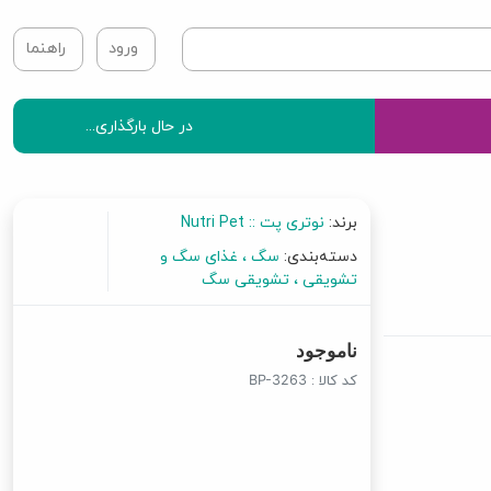
ورود
راهنما
در حال بارگذاری...
برند:
نوتری پت :: Nutri Pet
دسته‌بندی:
سگ
غذای سگ و
تشویقی
تشویقی سگ
ناموجود
کد کالا :
BP-3263