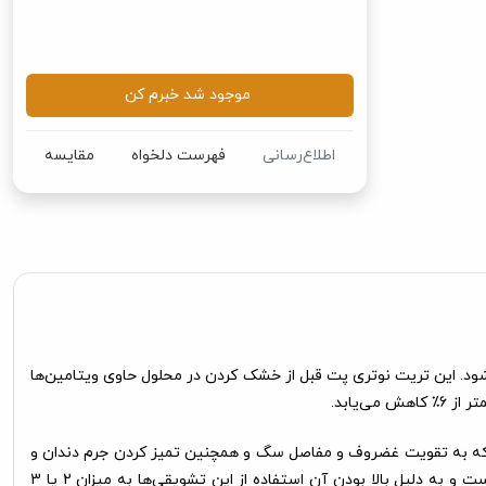
موجود شد خبرم کن
اطلاع‌رسانی
فهرست دلخواه
مقایسه
‌شود. این تریت نوتری پت قبل از خشک کردن در محلول حاوی ویتامین‌ها
‌یابد.
اشد که به تقویت غضروف و مفاصل سگ و همچنین تمیز کردن جرم دندان و
تقویت عضلات فک سگ کمک می کند. این تشویقی برای کلیه نژادها سگ مناسب است. میزان پروتئین این نوع تشویقی‌ها بین 55 تا 70 درصد است و به دلیل بالا بودن آن استفاده از این تشویقی‌ها به میزان 2 یا 3