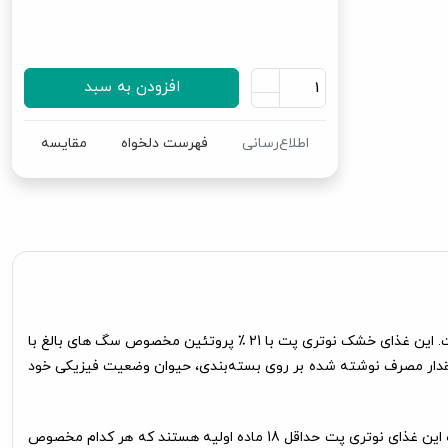
افزودن به سبد
اطلاع‌رسانی
فهرست دلخواه
مقایسه
این محصول نوتری پت از نوع غذای خشک بوده و طبق وزن سگ به آن داده می شود و یک غذای کامل است و در کنار آن نیازی به غذای دیگری نیست. این غذای خشک نوتری پت با 21 ٪ پروتئین مخصوص سگ های بالغ با
 مقدار مصرف نوشته شده بر روی بسته‌بندی، حیوان وضعیت فیزیکی خود
در تهیه این غذای سگ نوتری پت 15 کیلویی از گوشت تازه مرغ استفاده شده که طعم غذا را بسیار مطلوب و خوشایند می‌نماید. اجزای تشکیل دهنده این غذای نوتری پت حداقل 18 ماده اولیه هستند که هر کدام مخصوص