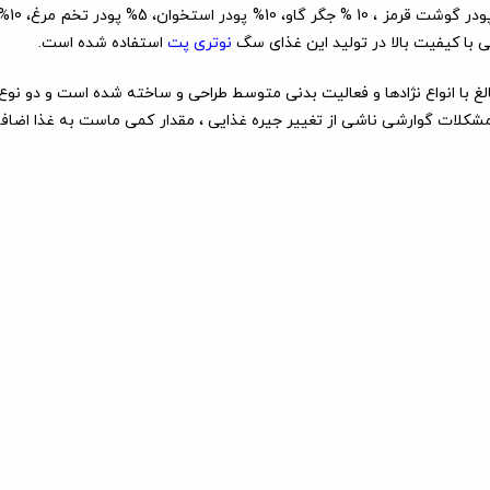
برطرف
 با کیفیت بالا در تولید این غذای سگ
نوتری پت
استفاده شده است.
 با انواع نژادها و فعالیت بدنی متوسط طراحی و ساخته شده است و دو نو
مشکلات گوارشی ناشی از تغییر جیره غذایی ، مقدار کمی ماست به غذا اضافه کر
ر
کلسیم
چربی
رطوبت
پروتئین
22 - 21 %
10 - 8 %
10 - 9 %
1/1 - 0/9 %
وزن بدن حیوان(کیلوگرم)
110
وزن غذای روزانه(گرم)
ران پت