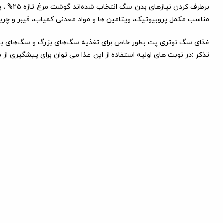
مناسب مکمل پروبیوتیک، ویتامین ها و مواد معدنی کمیاب، فیبر و چربی
غذای سگ نوتری پت بطور خاص برای تغذیه سگ‌های بزرگ و سگ‌های بالغ
تذکر :
در نوبت های اولیه استفاده از این غذا می توان برای پیشگیری از 
تدریج غذای قبلی را کاهش داد.
محتویات:
انرژی
فیبر
فسف
3200 - 3000 کیلوکالری در کیلوگرم
3 %
0/8 - 0/7 %
مقدار مصرف روزانه :
5
11
20
30
40
50
-125
170-200
290
370-400
480
650-700
محصولی از شرکت
نوتری پت (Nutri Pet)
ایران و قابل خرید در پتشاپ با