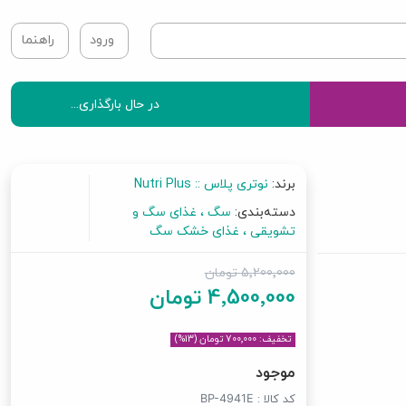
ورود
راهنما
در حال بارگذاری...
برند:
نوتری پلاس :: Nutri Plus
دسته‌بندی:
سگ
غذای سگ و
تشویقی
غذای خشک سگ
5٬200٬000 تومان
4٬500٬000 تومان
تخفیف: 700٬000 تومان (13%)
موجود
کد کالا :
BP-4941E