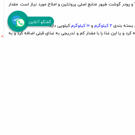
 کردن نیازهای بدن سگ انتخاب شده‌اند گوشت مرغ تازه 25% ، پودر گوشت قرمز ، 10 % جگر گاو، 10% پودر استخوان، 5% پودر تخم مرغ، 10% و پودر گوشت طیور منابع اصلی پروتئین و املاح مورد نیاز است. مقدار
گفتگو آنلاین
ع بسته بندی
2 کیلوگرم
و
10 کیلوگرم
کیلویی دارد.
د و یا این غذا را با مقدار کم و تدریجی به غذای قبلی اضافه کرد و به