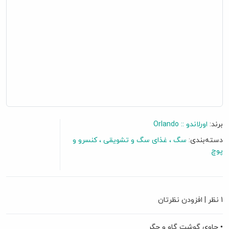
برند:
اورلاندو :: Orlando
دسته‌بندی:
سگ
غذای سگ و تشویقی
کنسرو و
پوچ
گفتگو آنلاین
1 نظر
|
افزودن نظرتان
• حاوی گوشت گاو و جگر