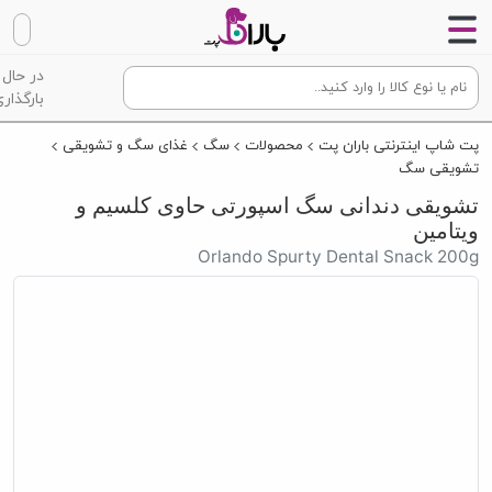
در حال
بارگذاری
پت شاپ اینترنتی باران پت
محصولات
سگ
غذای سگ و تشویقی
تشویقی سگ
تشویقی دندانی سگ اسپورتی حاوی کلسیم و
ویتامین
Orlando Spurty Dental Snack 200g