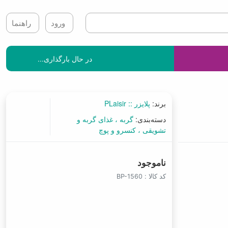
ورود
راهنما
در حال بارگذاری...
برند:
پلایزر :: PLaisir
دسته‌بندی:
گربه
غذای گربه و
تشویقی
کنسرو و پوچ
ناموجود
کد کالا :
BP-1560