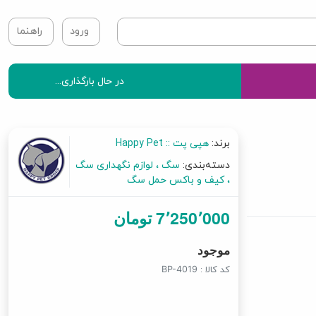
ورود
راهنما
در حال بارگذاری...
برند:
هپی پت :: Happy Pet
دسته‌بندی:
سگ
لوازم نگهداری سگ
کیف و باکس حمل سگ
7٬250٬000 تومان
موجود
کد کالا :
BP-4019